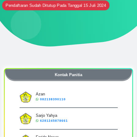
Pendaftaran Sudah Ditutup Pada Tanggal 15 Juli 2024
Kontak Panitia
Azan
082138390110
Sarjo Yahya
6281245878661